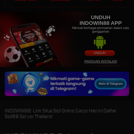
UNDUH
INDOWIN88 APP
Nikmati berbagai permainan dalam satu
genggaman
UNDUH
PANDUAN INSTALASI
INDOWIN88: Link Situs Slot Online Gacor Hari ini Daftar
Slot88 Server Thailand