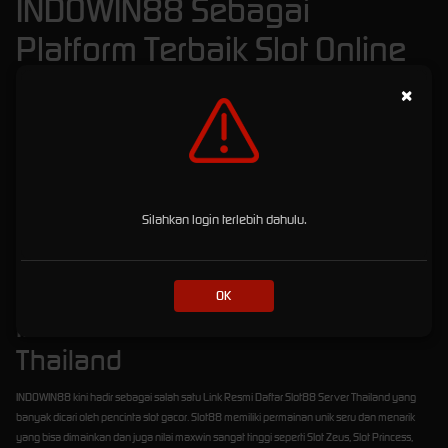
INDOWIN88 Sebagai
Platform Terbaik Slot Online
serta Link Slot Gacor Hari ini
×
INDOWIN88
hadir menjadi sebagai Platform Terbaik untuk Permainan Slot Online
Khususnya di Indonesia dengan beragam pilihan judi slot online. INDOWIN88 memberikan
pengalaman eksklusif bermain game slot dengan teknologi AI untuk prediksi RTP Live Slot
paling Gacor Secara Akurat, Oleh karena itu menjadikan INDOWIN88 sebagai Link Slot Gacor
Hari ini terpecaya. Dalam segi pelayanan INDOWIN88 mempunyai dukungan Customer
Silahkan login terlebih dahulu.
Service Online 24 Jam setiap hari siap membantu serta menyediakan segala jenis
permainan taruhan online seperti Live Casino, Poker, Taruhan Judi Bola.
Daftar Slot88 Gacor Bersama
OK
INDOWIN88 Khusus Server
Thailand
INDOWIN88 kini hadir sebagai salah satu Link Resmi Daftar Slot88 Server Thailand yang
banyak dicari oleh pencinta slot gacor. Slot88 memiliki permainan unik seru dan menarik
yang bisa dimainkan dan juga nilai maxwin sangat tinggi seperti Slot Zeus, Slot Princess,