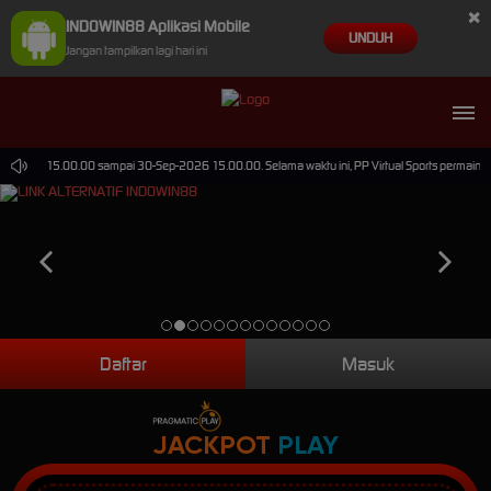
×
INDOWIN88 Aplikasi Mobile
UNDUH
Jangan tampilkan lagi hari ini
026 dari 15.00.00 sampai 30-Sep-2026 15.00.00. Selama waktu ini, PP Virtual Sports permainan
Daftar
Masuk
JACKPOT
PLAY