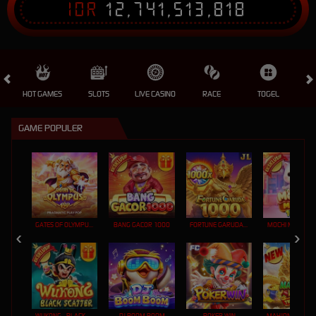
IDR
12,741,513,818
HOT GAMES
SLOTS
LIVE CASINO
RACE
TOGEL
OL
GAME POPULER
GATES OF OLYMPUS POP
BANG GACOR 1000
FORTUNE GARUDA 1000
MOCHI MANIA 1
WUKONG - BLACK SCATTER
DJ BOOM BOOM
POKER WIN