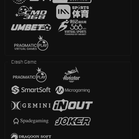
Crash Game