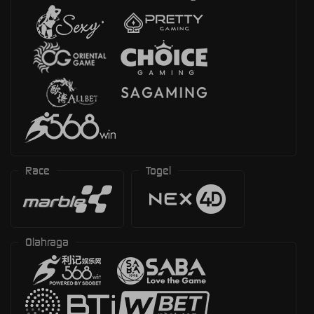
Race
Togel
Olahraga