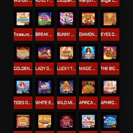
Wonder Ace
Aztec Fortune
Cleopatra's Fortune Ways
Mahjong Dragon Ways
Sugar Candy Bonanza
Treasures of Olympus 1000
BREAK THE BANK
BUNNY VIP NIGHT
DIAMOND KING
EYES OF RA
GOLDEN FORTUNE HORSE
LADY OF RA
LUCKY TIGER
MAGIC PEARLS
THE BIG THE FAT THE UGLY
TIDES OF FORTUNE
WHITE ELEPHANT
WILD MINER
AFRICAN BUFFALO 5000
APHRODITE’S BLESSING