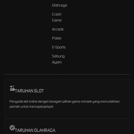
Olahraga
Crash
Game
Arcade
Poker
E-Sports
Sabung
Ayam
TARUHAN SLOT
Penyedia slot online dengan beragam pilihan game menarik yang memudahkan
pemain untuk mencapai jackpot
TARUHAN OLAHRAGA