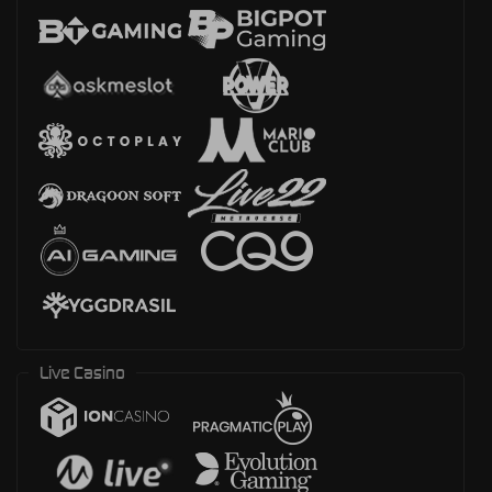
Live Casino