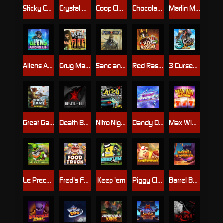
Sticky Candyland
Crystal Robot
Coop Clash
Chocolate Rocket
Marlin Masters Atlantis
Aliens Among Us
Grug Make Fire
Sand and Ashes
Red Rascal™
3 Cursed Chests™
Great Game Rockies
Death Becomes You
Nitro Nights
Dandy Diamonds
Max Win Machine
Le Prechaun
Fred's Food Truck
Keep 'em
Piggy Cluster Hunt
Barrel Bonanza