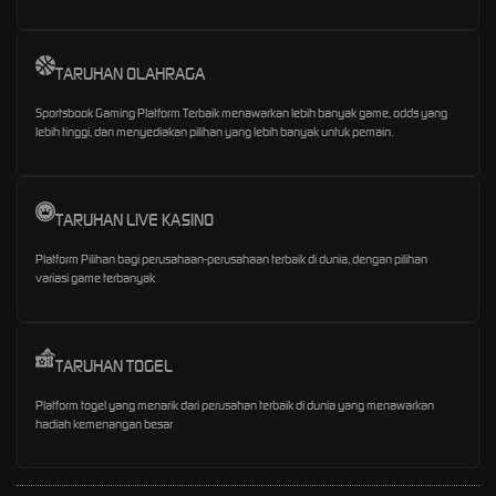
TARUHAN OLAHRAGA
Sportsbook Gaming Platform Terbaik menawarkan lebih banyak game, odds yang
lebih tinggi, dan menyediakan pilihan yang lebih banyak untuk pemain.
TARUHAN LIVE KASINO
Platform Pilihan bagi perusahaan-perusahaan terbaik di dunia, dengan pilihan
variasi game terbanyak
TARUHAN TOGEL
Platform togel yang menarik dari perusahan terbaik di dunia yang menawarkan
hadiah kemenangan besar