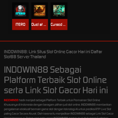
ITERO
Duel at Dawn
Cursed Crypt
INDOWIN88: Link Situs Slot Online Gacor Hari ini Daftar
Slot88 Server Thailand
INDOWIN88 Sebagai
Platform Terbaik Slot Online
serta Link Slot Gacor Hari ini
INDOWIN88
hadir menjadi sebagai Platform Terbaik untuk Permainan Slot Online
Khususnya di Indonesia dengan beragam pilihan judi slot online. INDOWIN88 memberikan
pengalaman eksklusif bermain game slot dengan teknologi AI untuk prediksi RTP Live Slot
paling Gacor Secara Akurat, Oleh karena itu menjadikan INDOWIN88 sebagai Link Slot Gacor