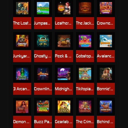
The Lost Book of Mummy’s Curse
Jumpasaurs
Leatherheads
The Jack & Rose
Crowned Corners
Junkyard Kings 2
Ghostly Hallows
Peek & Pounce
Gobstopper Grind
Avalanche
3 Arcane Cauldrons
Crownlings Clusters
Midnight Mirage
Tikitopia BoosterBelt
Bonnie's Buccaneers
Demon Queen
Buzz Patrol
Gearlab Genius
The Crime File
Behind Bars: Masterplan