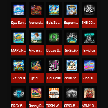
Opa Santorini!
Arena of Iron
Epic Ze Zeus
Supreme Zeus
THE COUNT
MARLIN MASTERS: THE BIG HAUL
Aiko and the Wind Spirit
Booze Bash
SixSixSix
Invictus
Ze Zeus
Eye of Medusa
Hot Ross
Zeus Ze Zecond
Superstar Sevens
PRAY FOR SIX
Danny Dollar
TOSHI WAYS CLUB
CIRCLE OF LIFE
ARMY OF ARES