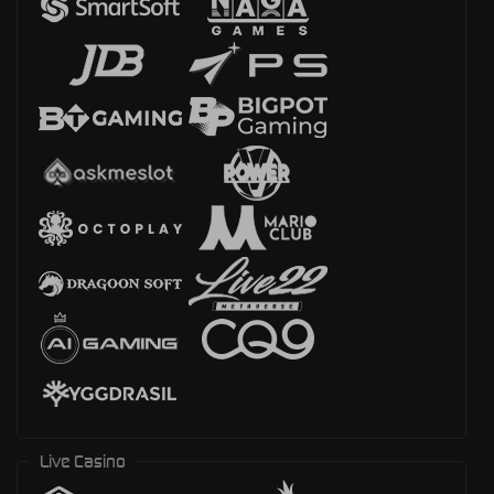
Live Casino