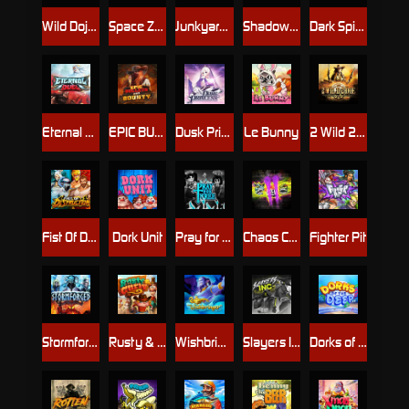
Wild Dojo Strike
Space Zoo
Junkyard Kings
Shadow Strike
Dark Spiral
Eternal Duel
EPIC BULLETS & BOUNTY
Dusk Princess
Le Bunny
2 Wild 2 Die
Fist Of Destruction
Dork Unit
Pray for Three
Chaos Crew 2
Fighter Pit
Stormforged
Rusty & Curly
Wishbringer
Slayers Inc
Dorks of The Deep