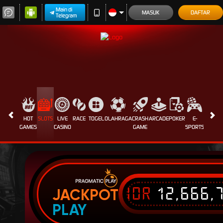
Main di
MASUK
DAFTAR
Telegram
HOT
SLOTS
LIVE
RACE
TOGEL
OLAHRAGA
CRASH
ARCADE
POKER
E-
SABUN
GAMES
CASINO
GAME
SPORTS
AYAM
IDR
12,666,
JACKPOT
PLAY