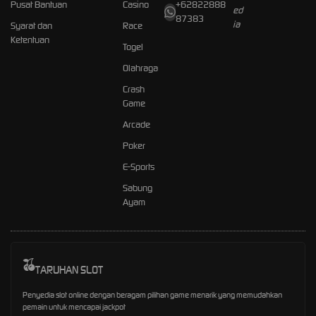
Pusat Bantuan
Casino
+62822888
87383
Syarat dan
Race
Ketentuan
Togel
Olahraga
Crash
Game
Arcade
Poker
E-Sports
Sabung
Ayam
TARUHAN SLOT
Penyedia slot online dengan beragam pilihan game menarik yang memudahkan
pemain untuk mencapai jackpot