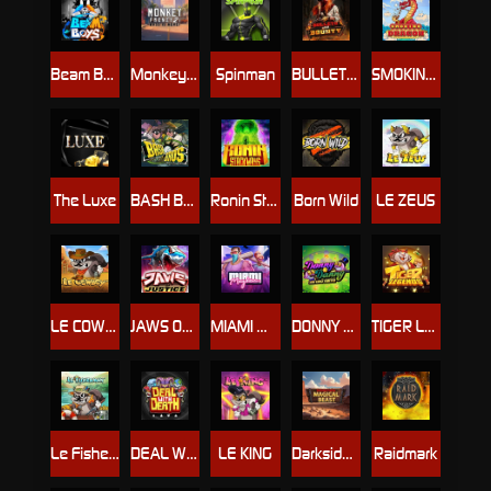
Beam Boys
Monkey Frenzy 2: Boss is Here!
Spinman
BULLETS AND BOUNTY
SMOKING DRAGON
The Luxe
BASH BROS
Ronin Stackways
Born Wild
LE ZEUS
LE COWBOY
JAWS OF JUSTICE
MIAMI MAYHEM
DONNY AND DANNY
TIGER LEGENDS
Le Fisherman
DEAL WITH DEATH
LE KING
Darkside Prairie: Magical Beast
Raidmark