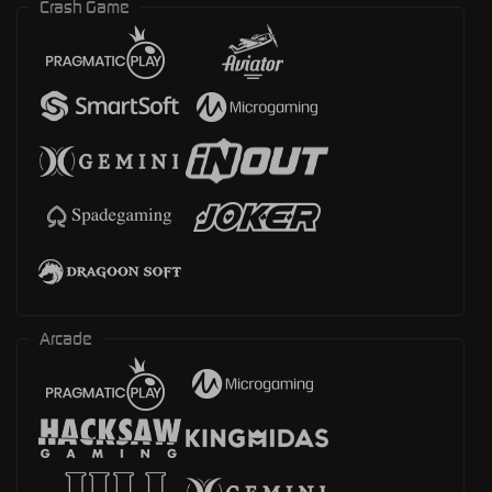
Crash Game
Arcade