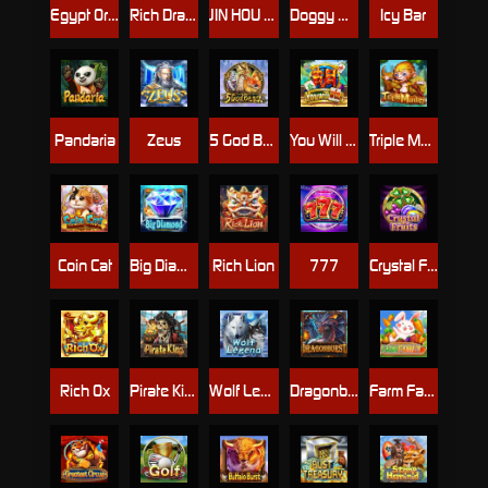
Egypt Oracle
Rich Dragon
JIN HOU YE
Doggy Wealth
Icy Bar
Pandaria
Zeus
5 God Beast
You Will Win
Triple Monkey
Coin Cat
Big Diamond
Rich Lion
777
Crystal Fruits
Rich Ox
Pirate King
Wolf Legend
Dragonburst
Farm Family