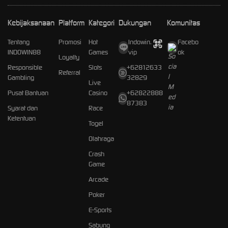
Kebijaksanaan
Platform
Kategori
Dukungan
Komunitas
Tentang
Promosi
Hot
Indowin.
Facebo
INDOWIN88
Games
vip
ok
Loyalty
Responsible
Slots
+62812633
Referral
Gambling
32829
Live
Pusat Bantuan
Casino
+62822888
87383
Syarat dan
Race
Ketentuan
Togel
Olahraga
Crash
Game
Arcade
Poker
E-Sports
Sabung