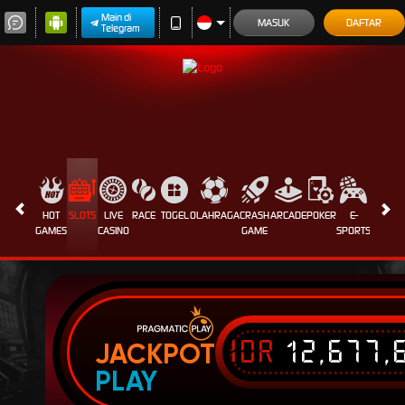
Main di
MASUK
DAFTAR
Telegram
HOT
SLOTS
LIVE
RACE
TOGEL
OLAHRAGA
CRASH
ARCADE
POKER
E-
SABUN
GAMES
CASINO
GAME
SPORTS
AYAM
IDR
12,677,
JACKPOT
PLAY