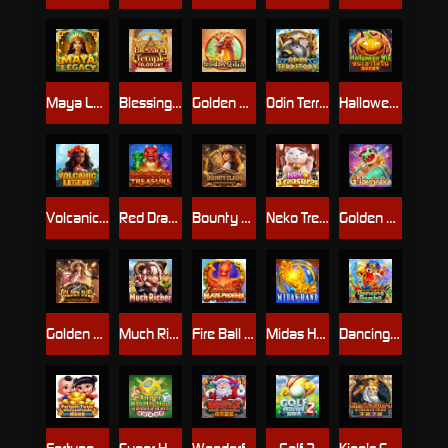
Maya Legacy
Blessing Temple
Golden Qilin
Odin Territory
Halloween Win
Volcanic Legend
Red Dragon’s Treasure
Bounty Clash
Neko Treasures
Golden Snake
Golden Duel
Much Richer
Fire Ball Blaze Phoenix
Midas Hand
Dancing Samba