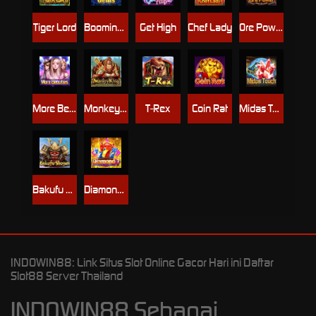
Tiger Lord
Booming Gems
Get High
Chef Lady
Ore Power
More Beauties
Monkey King
T-Rex
Coin Rat
Midas Touch
Bakufu Shogun
Diamond 7
INDOWIN88: Link Situs Slot Online Gacor Hari ini Daftar
Slot88 Server Thailand
INDOWIN88 Sebagai