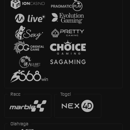
Race
Togel
Olahraga