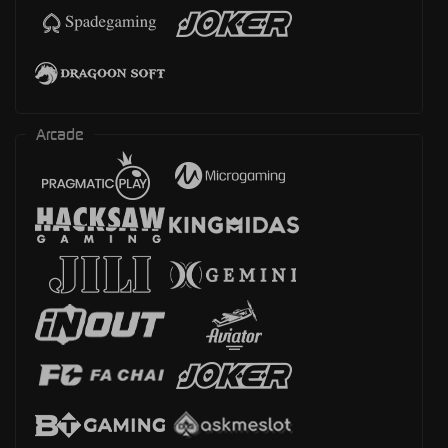
Arcade