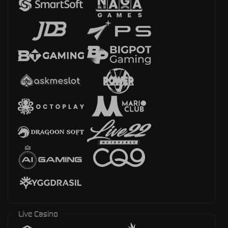
Live Casino