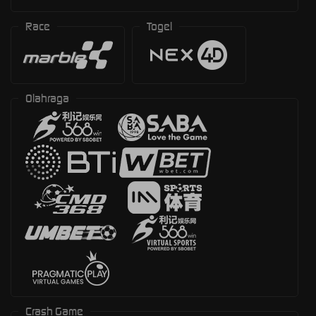
Race
Togel
Olahraga
Crash Game