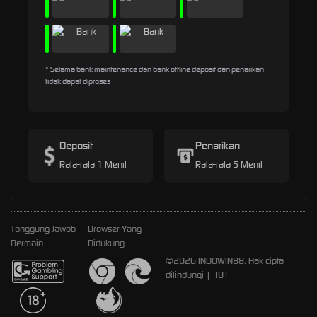
* Selama bank maintenance dan bank offline deposit dan penarikan
tidak dapat diproses
Deposit
Penarikan
Rata-rata 1 Menit
Rata-rata 5 Menit
Tanggung Jawab
Browser Yang
Bermain
Didukung
©2026 INDOWIN88. Hak cipta
dilindungi | 18+