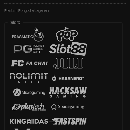
Platform Penyedia Layanan
Slots