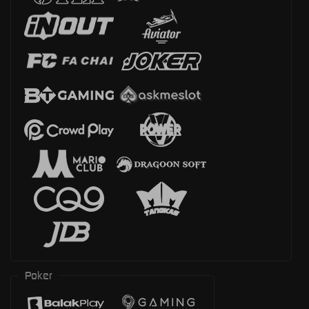
Poker