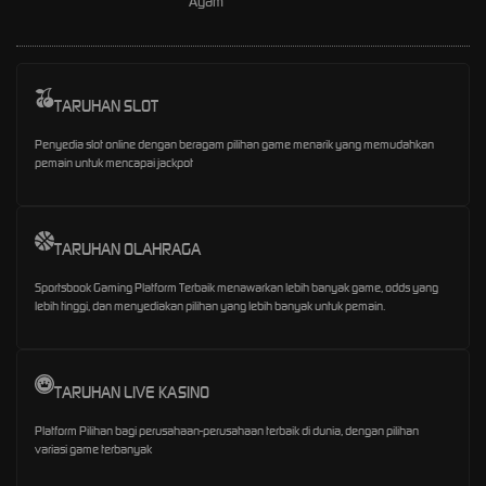
Ayam
TARUHAN SLOT
Penyedia slot online dengan beragam pilihan game menarik yang memudahkan
pemain untuk mencapai jackpot
TARUHAN OLAHRAGA
Sportsbook Gaming Platform Terbaik menawarkan lebih banyak game, odds yang
lebih tinggi, dan menyediakan pilihan yang lebih banyak untuk pemain.
TARUHAN LIVE KASINO
Platform Pilihan bagi perusahaan-perusahaan terbaik di dunia, dengan pilihan
variasi game terbanyak