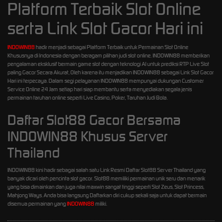
Platform Terbaik Slot Online
serta Link Slot Gacor Hari ini
INDOWIN88
hadir menjadi sebagai Platform Terbaik untuk Permainan Slot Online
Khususnya di Indonesia dengan beragam pilihan judi slot online. INDOWIN88 memberikan
pengalaman eksklusif bermain game slot dengan teknologi AI untuk prediksi RTP Live Slot
paling Gacor Secara Akurat, Oleh karena itu menjadikan INDOWIN88 sebagai Link Slot Gacor
Hari ini terpecaya. Dalam segi pelayanan INDOWIN88 mempunyai dukungan Customer
Service Online 24 Jam setiap hari siap membantu serta menyediakan segala jenis
permainan taruhan online seperti Live Casino, Poker, Taruhan Judi Bola.
Daftar Slot88 Gacor Bersama
INDOWIN88 Khusus Server
Thailand
INDOWIN88 kini hadir sebagai salah satu Link Resmi Daftar Slot88 Server Thailand yang
banyak dicari oleh pencinta slot gacor. Slot88 memiliki permainan unik seru dan menarik
yang bisa dimainkan dan juga nilai maxwin sangat tinggi seperti Slot Zeus, Slot Princess,
Mahjong Ways. Anda bisa langsung Daftarkan diri cukup sekali saja untuk dapat bermain
disemua permainan yang
INDOWIN88
miliki.