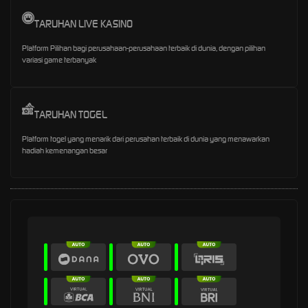
TARUHAN LIVE KASINO
Platform Pilihan bagi perusahaan-perusahaan terbaik di dunia, dengan pilihan
variasi game terbanyak
TARUHAN TOGEL
Platform togel yang menarik dari perusahan terbaik di dunia yang menawarkan
hadiah kemenangan besar