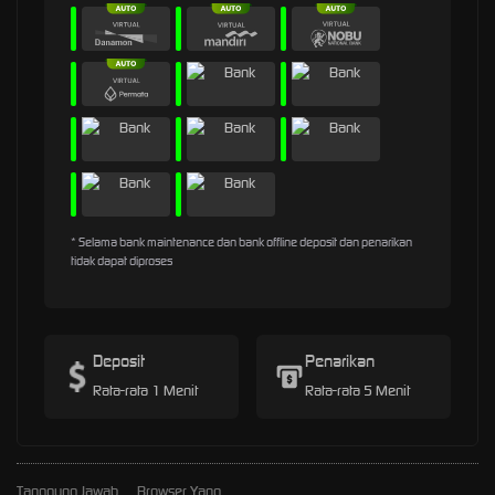
* Selama bank maintenance dan bank offline deposit dan penarikan
tidak dapat diproses
Deposit
Penarikan
Rata-rata 1 Menit
Rata-rata 5 Menit
Tanggung Jawab
Browser Yang